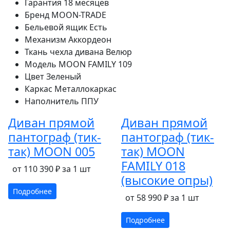
Гарантия
18 месяцев
Бренд
MOON-TRADE
Бельевой ящик
Есть
Механизм
Аккордеон
Ткань чехла дивана
Велюр
Модель
MOON FAMILY 109
Цвет
Зеленый
Каркас
Металлокаркас
Наполнитель
ППУ
Диван прямой
Диван прямой
пантограф (тик-
пантограф (тик-
так) MOON 005
так) MOON
FAMILY 018
от 110 390 ₽ за 1 шт
(высокие опры)
Подробнее
от 58 990 ₽ за 1 шт
Подробнее