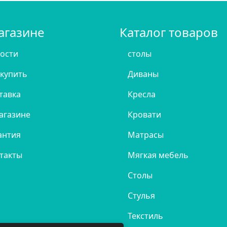
агазине
Каталог товаров
ости
столы
 купить
Диваны
тавка
Кресла
агазине
Кровати
антия
Матрасы
такты
Мягкая мебель
Столы
Стулья
Текстиль