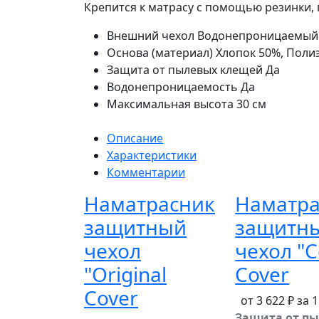
Крепится к матрасу с помощью резинки,
Внешний чехол
Водонепроницаемый
Основа (материал)
Хлопок 50%, Поли
Защита от пылевых клещей
Да
Водонепроницаемость
Да
Максимальная высота
30 см
Описание
Характеристики
Комментарии
Наматрасник
Наматра
защитный
защитн
чехол
чехол "C
"Original
Cover
Cover
от 3 622 ₽ за 
Защита от п