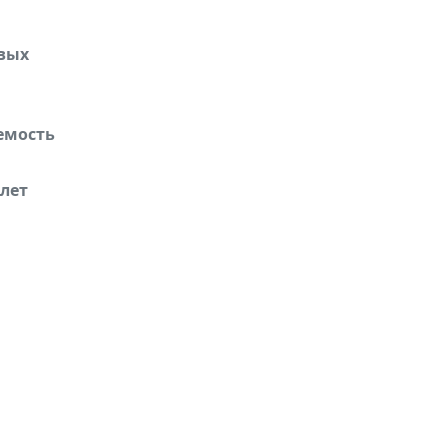
вых
емость
лет