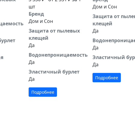
шт
Дом и Сон
Бренд
Защита от пыле
Дом и Сон
цаемость
клещей
Защита от пылевых
Да
клещей
бурлет
Водонепроница
Да
Да
Водонепроницаемость
ая
Эластичный бур
Да
Да
Эластичный бурлет
Подробнее
Да
Подробнее