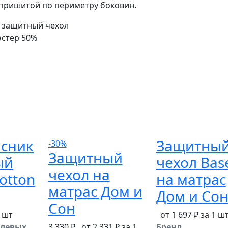
 пришитой по периметру боковин.
 защитный чехол
эстер 50%
сник
Защитны
-30%
Защитный
ый
чехол Bas
чехол на
otton
на матрас
матрас Дом и
Дом и Со
Сон
1 шт
от 1 697 ₽ за 1 ш
ылевых
3 330 ₽
от 2 331 ₽ за 1
Бренд