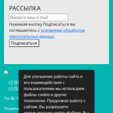
РАССЫЛКА
Нажимая кнопку Подписаться вы
соглашаетесь с
условиями обработки
персональных данных.
Подписаться
Для улучшения работы сайта и
+7 (911) 698-05-70
его взаимодействия с
+7 (921) 215-81-89
пользователями мы используем
файлы cookie и другие
Пн-Вс 10-21
технологии. Продолжая работу с
сайтом, Вы разрешаете
Политика конфиденциальности
использование cookie-файлов. Вы