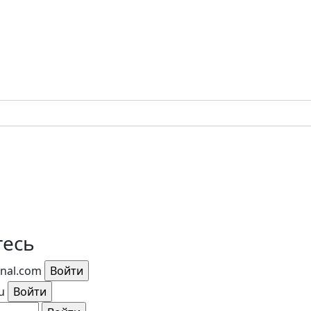
тесь
rnal.com
u