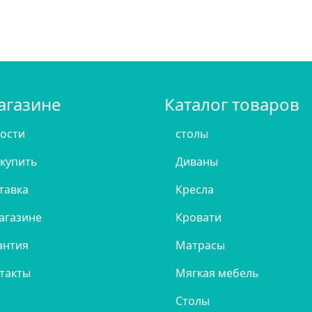
агазине
Каталог товаров
ости
столы
 купить
Диваны
тавка
Кресла
агазине
Кровати
антия
Матрасы
такты
Мягкая мебель
Столы