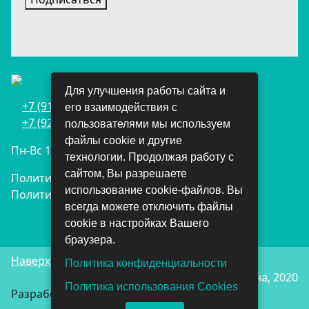
Для улучшения работы сайта и
+7 (911) 698-05-70
его взаимодействия с
+7 (921) 215-81-89
пользователями мы используем
файлы cookie и другие
Пн-Вс 10-21
технологии. Продолжая работу с
сайтом, Вы разрешаете
Политика конфиденциальности
использование cookie-файлов. Вы
Политика использования Cookies
всегда можете отключить файлы
cookie в настройках Вашего
браузера.
Наверх
Политика конфиденциальности
© Все для Здорового сна, 2020
Политика использования Cookies
Разработка сайта:
Mebel.Team
-
Инкертинг